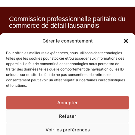
Commission professionnelle paritaire du
commerce de détail lausannois
Gérer le consentement
Route du Lac 2 – 1094 Paudex
Case postale 1215 – 1001
Pour offrir les meilleures expériences, nous utilisons des technologies
Lausanne
telles que les cookies pour stocker et/ou accéder aux informations des
appareils. Le fait de consentir à ces technologies nous permettra de
cppcdl@centrepatronal.ch
traiter des données telles que le comportement de navigation ou les ID
direct : +41 58 796 37 58
uniques sur ce site. Le fait de ne pas consentir ou de retirer son
consentement peut avoir un effet négatif sur certaines caractéristiques
+41 58 796 39 20
et fonctions.
INSCRIPTION À NOTRE NEWSLETTER
Accepter
Refuser
Politique de confidentialité
Agence web Lausanne
Voir les préférences