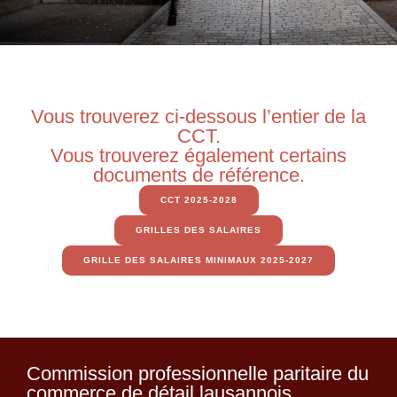
Vous trouverez ci-dessous l’entier de la
CCT.
​Vous trouverez également certains
documents de référence.
CCT 2025-2028
GRILLES DES SALAIRES
GRILLE DES SALAIRES MINIMAUX 2025-2027
Commission professionnelle paritaire du
commerce de détail lausannois